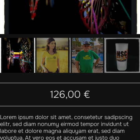
ir
tomizing
pension
ing &
ice
126,00
€
Lorem ipsum dolor sit amet, consetetur sadipscing
elitr, sed diam nonumy eirmod tempor invidunt ut
labore et dolore magna aliquyam erat, sed diam
voluptua. At vero eos et accusam et justo duo