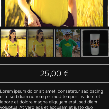
ir
tomizing
pension
ing &
ice
25,00
€
Lorem ipsum dolor sit amet, consetetur sadipscing
elitr, sed diam nonumy eirmod tempor invidunt ut
labore et dolore magna aliquyam erat, sed diam
voluptua. At vero eos et accusam et justo duo