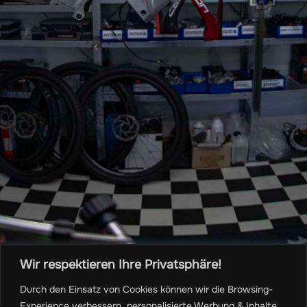
ir
tomizing
pension
ing &
ice
Wir respektieren Ihre Privatsphäre!
Durch den Einsatz von Cookies können wir die Browsing-
Experience verbessern, personalisierte Werbung & Inhalte